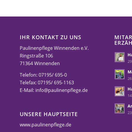
IHR KONTAKT ZU UNS
MITAR
ERZÄ
Paulinenpflege Winnenden e.V.
Ha
Ringstraße 106
29
71364 Winnenden
M
Telefon: 07195/ 695-0
26
Telefax: 07195/ 695-1163
H
E-Mail:
info@paulinenpflege.de
14
A
23
UNSERE HAUPTSEITE
www.paulinenpflege.de