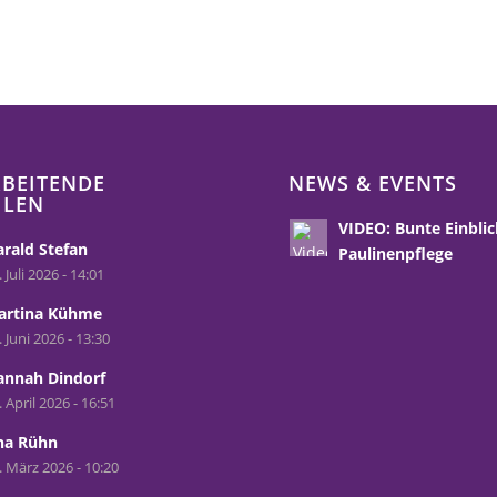
BEITENDE
NEWS & EVENTS
HLEN
VIDEO: Bunte Einblic
rald Stefan
Paulinenpflege
. Juli 2026 - 14:01
artina Kühme
. Juni 2026 - 13:30
annah Dindorf
. April 2026 - 16:51
na Rühn
. März 2026 - 10:20