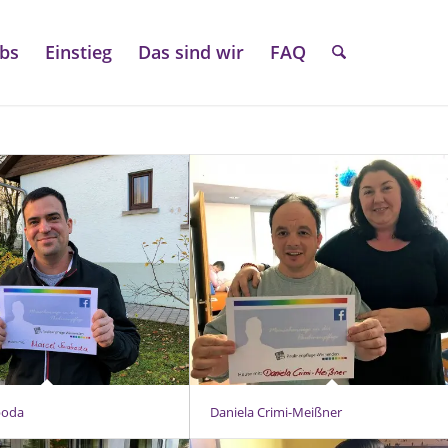
obs
Einstieg
Das sind wir
FAQ
boda
Daniela Crimi-Meißner