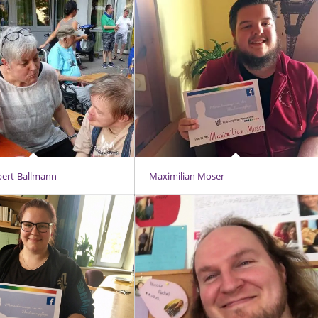
ert-Ballmann
Maximilian Moser