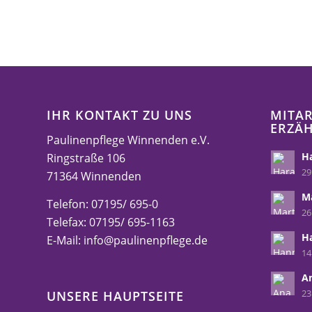
IHR KONTAKT ZU UNS
MITAR
ERZÄ
Paulinenpflege Winnenden e.V.
Ha
Ringstraße 106
29
71364 Winnenden
M
Telefon: 07195/ 695-0
26
Telefax: 07195/ 695-1163
H
E-Mail:
info@paulinenpflege.de
14
A
23
UNSERE HAUPTSEITE