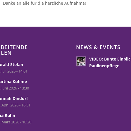
Danke an alle für die herzliche Aufnahme!
BEITENDE
NEWS & EVENTS
HLEN
VIDEO: Bunte Einblic
rald Stefan
Paulinenpflege
. Juli 2026 - 14:01
artina Kühme
. Juni 2026 - 13:30
annah Dindorf
. April 2026 - 16:51
na Rühn
. März 2026 - 10:20