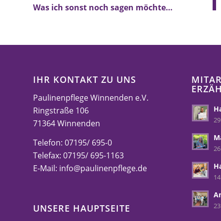
Was ich sonst noch sagen möchte…
IHR KONTAKT ZU UNS
MITAR
ERZÄ
Paulinenpflege Winnenden e.V.
Ha
Ringstraße 106
29
71364 Winnenden
M
Telefon: 07195/ 695-0
26
Telefax: 07195/ 695-1163
H
E-Mail:
info@paulinenpflege.de
14
A
23
UNSERE HAUPTSEITE