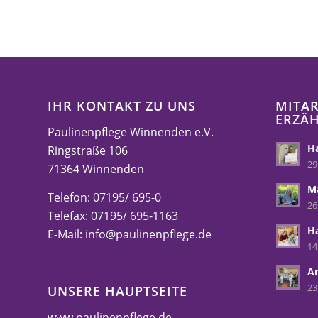
IHR KONTAKT ZU UNS
MITAR
ERZÄ
Paulinenpflege Winnenden e.V.
Ha
Ringstraße 106
29
71364 Winnenden
M
Telefon: 07195/ 695-0
26
Telefax: 07195/ 695-1163
H
E-Mail:
info@paulinenpflege.de
14
A
23
UNSERE HAUPTSEITE
www.paulinenpflege.de