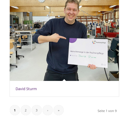
David Sturm
1
2
3
›
»
Seite 1 von 9