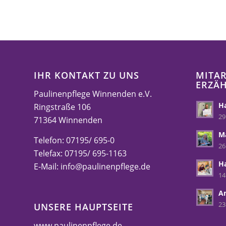
IHR KONTAKT ZU UNS
MITAR
ERZÄ
Paulinenpflege Winnenden e.V.
Ha
Ringstraße 106
29
71364 Winnenden
M
Telefon: 07195/ 695-0
26
Telefax: 07195/ 695-1163
H
E-Mail:
info@paulinenpflege.de
14
A
23
UNSERE HAUPTSEITE
www.paulinenpflege.de