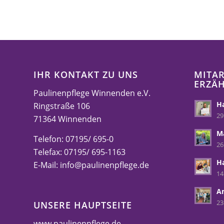
IHR KONTAKT ZU UNS
MITAR
ERZÄ
Paulinenpflege Winnenden e.V.
Ha
Ringstraße 106
29
71364 Winnenden
M
Telefon: 07195/ 695-0
26
Telefax: 07195/ 695-1163
H
E-Mail:
info@paulinenpflege.de
14
A
23
UNSERE HAUPTSEITE
www.paulinenpflege.de