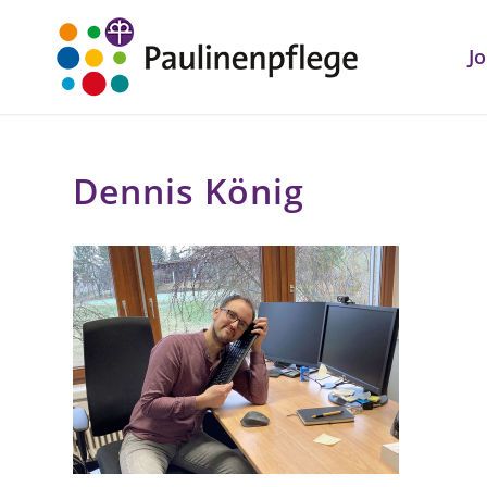
J
Dennis König