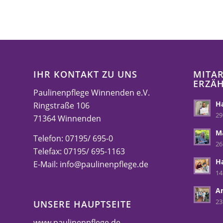
IHR KONTAKT ZU UNS
MITAR
ERZÄ
Paulinenpflege Winnenden e.V.
Ha
Ringstraße 106
29
71364 Winnenden
M
Telefon: 07195/ 695-0
26
Telefax: 07195/ 695-1163
H
E-Mail:
info@paulinenpflege.de
14
A
23
UNSERE HAUPTSEITE
www.paulinenpflege.de